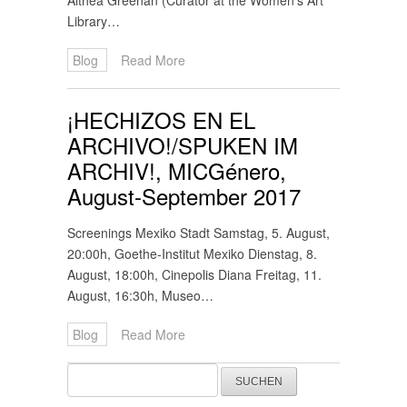
Althea Greenan (Curator at the Women’s Art
Library…
Blog
Read More
¡HECHIZOS EN EL
ARCHIVO!/SPUKEN IM
ARCHIV!, MICGénero,
August-September 2017
Screenings Mexiko Stadt Samstag, 5. August,
20:00h, Goethe-Institut Mexiko Dienstag, 8.
August, 18:00h, Cinepolis Diana Freitag, 11.
August, 16:30h, Museo…
Blog
Read More
Suchen
nach: